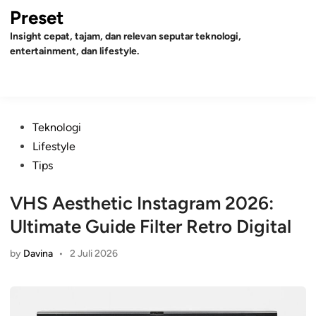
Skip
Preset
to
Insight cepat, tajam, dan relevan seputar teknologi,
content
entertainment, dan lifestyle.
Mai
Open
Men
Search
Posted
Teknologi
in
Lifestyle
Tips
VHS Aesthetic Instagram 2026:
Ultimate Guide Filter Retro Digital
by
Davina
•
2 Juli 2026