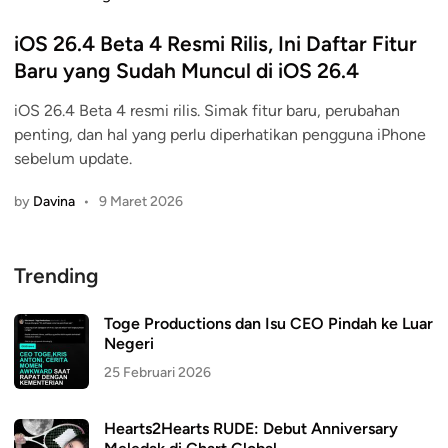
o
s
iOS 26.4 Beta 4 Resmi Rilis, Ini Daftar Fitur
t
Baru yang Sudah Muncul di iOS 26.4
e
iOS 26.4 Beta 4 resmi rilis. Simak fitur baru, perubahan
d
penting, dan hal yang perlu diperhatikan pengguna iPhone
i
sebelum update.
n
by
Davina
•
9 Maret 2026
Trending
Toge Productions dan Isu CEO Pindah ke Luar
Negeri
25 Februari 2026
Hearts2Hearts RUDE: Debut Anniversary