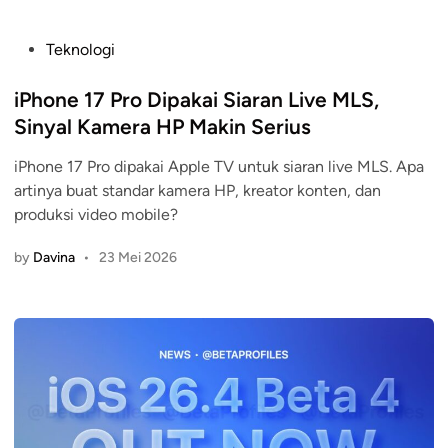
P
Teknologi
o
s
iPhone 17 Pro Dipakai Siaran Live MLS,
t
Sinyal Kamera HP Makin Serius
e
iPhone 17 Pro dipakai Apple TV untuk siaran live MLS. Apa
d
artinya buat standar kamera HP, kreator konten, dan
i
produksi video mobile?
n
by
Davina
•
23 Mei 2026