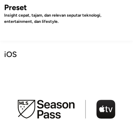
Skip
Preset
to
Insight cepat, tajam, dan relevan seputar teknologi,
content
entertainment, dan lifestyle.
Mai
Open
Men
Search
iOS