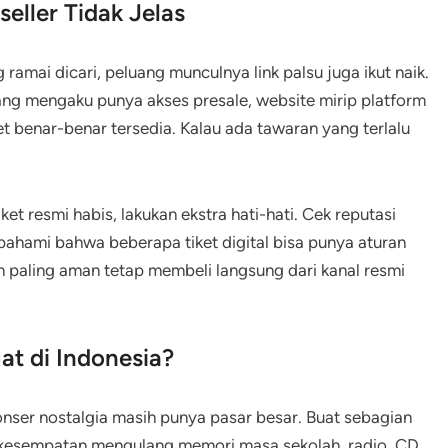
eller Tidak Jelas
ramai dicari, peluang munculnya link palsu juga ikut naik.
ng mengaku punya akses presale, website mirip platform
ket benar-benar tersedia. Kalau ada tawaran yang terlalu
ket resmi habis, lakukan ekstra hati-hati. Cek reputasi
 pahami bahwa beberapa tiket digital bisa punya aturan
n paling aman tetap membeli langsung dari kanal resmi
at di Indonesia?
nser nostalgia masih punya pasar besar. Buat sebagian
pi kesempatan mengulang memori masa sekolah, radio, CD