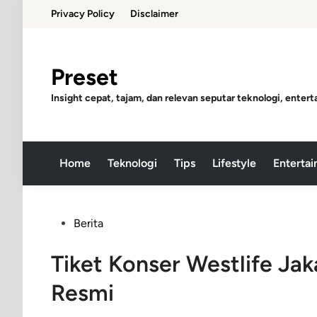
Skip
Privacy Policy
Disclaimer
to
content
Preset
Insight cepat, tajam, dan relevan seputar teknologi, entert
Home
Teknologi
Tips
Lifestyle
Enterta
Posted
Berita
in
Tiket Konser Westlife Jak
Resmi