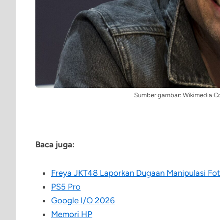
Sumber gambar: Wikimedia Co
Baca juga:
Freya JKT48 Laporkan Dugaan Manipulasi Fot
PS5 Pro
Google I/O 2026
Memori HP