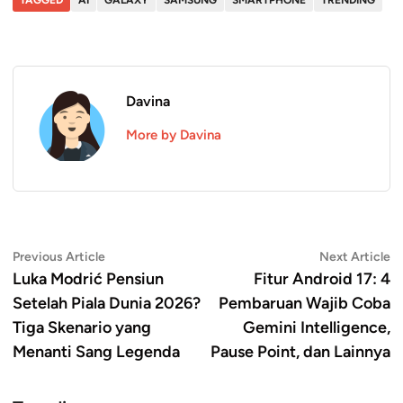
Davina
More by Davina
Navigasi
Previous
N
Previous Article
Next Article
article:
ar
Luka Modrić Pensiun
Fitur Android 17: 4
pos
Setelah Piala Dunia 2026?
Pembaruan Wajib Coba
Tiga Skenario yang
Gemini Intelligence,
Menanti Sang Legenda
Pause Point, dan Lainnya