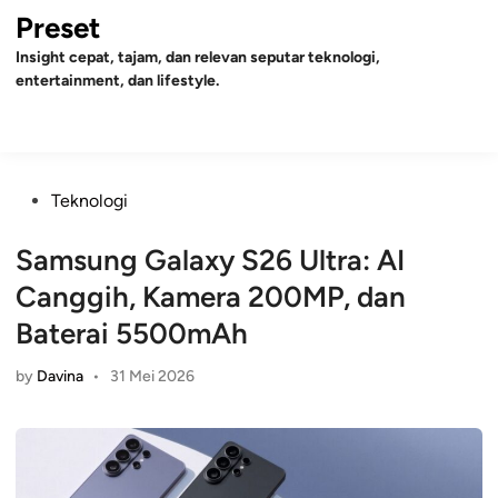
Skip
Preset
to
Insight cepat, tajam, dan relevan seputar teknologi,
content
entertainment, dan lifestyle.
Mai
Open
Men
Search
Posted
Teknologi
in
Samsung Galaxy S26 Ultra: AI
Canggih, Kamera 200MP, dan
Baterai 5500mAh
by
Davina
•
31 Mei 2026