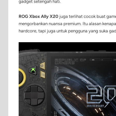
gadget setengah hati.
ROG Xbox Ally X20
juga terlihat cocok buat game
mengorbankan nuansa premium. Itu alasan kenapa 
hardcore, tapi juga untuk pengguna yang suka gadg