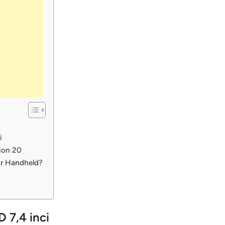
i
ion 20
ar Handheld?
 7,4 inci