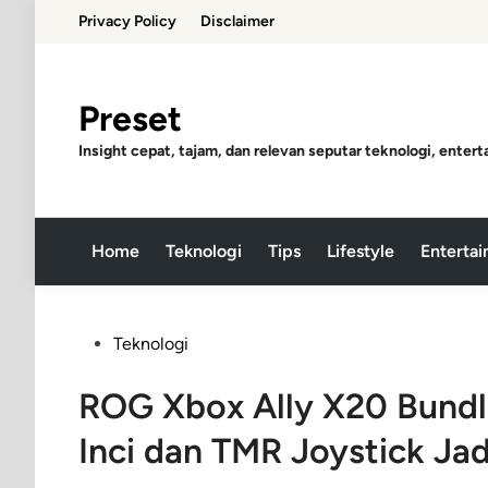
Skip
Privacy Policy
Disclaimer
to
content
Preset
Insight cepat, tajam, dan relevan seputar teknologi, entert
Home
Teknologi
Tips
Lifestyle
Enterta
Posted
Teknologi
in
ROG Xbox Ally X20 Bundl
Inci dan TMR Joystick Ja