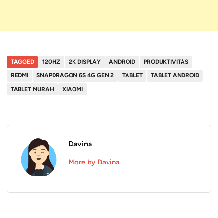
TAGGED
120HZ
2K DISPLAY
ANDROID
PRODUKTIVITAS
REDMI
SNAPDRAGON 6S 4G GEN 2
TABLET
TABLET ANDROID
TABLET MURAH
XIAOMI
Davina
More by Davina