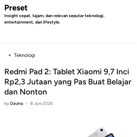
Skip
Preset
to
Insight cepat, tajam, dan relevan seputar teknologi,
content
entertainment, dan lifestyle.
Mai
Open
Men
Search
Posted
Teknologi
in
Redmi Pad 2: Tablet Xiaomi 9,7 Inci
Rp2,3 Jutaan yang Pas Buat Belajar
dan Nonton
by
Davina
•
8 Juni 2026