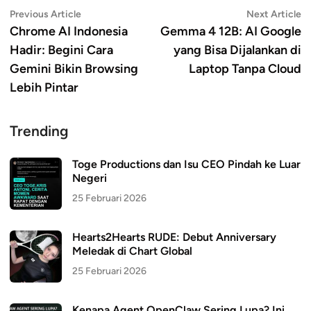
Navigasi
Previous
N
Previous Article
Next Article
article:
ar
Chrome AI Indonesia
Gemma 4 12B: AI Google
pos
Hadir: Begini Cara
yang Bisa Dijalankan di
Gemini Bikin Browsing
Laptop Tanpa Cloud
Lebih Pintar
Trending
Toge Productions dan Isu CEO Pindah ke Luar
Negeri
25 Februari 2026
Hearts2Hearts RUDE: Debut Anniversary
Meledak di Chart Global
25 Februari 2026
Kenapa Agent OpenClaw Sering Lupa? Ini