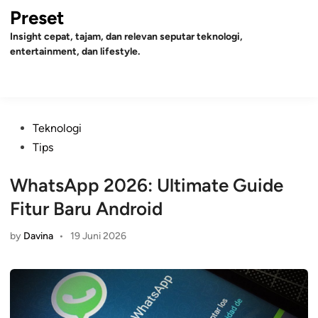
Skip
Preset
to
Insight cepat, tajam, dan relevan seputar teknologi,
content
entertainment, dan lifestyle.
Mai
Open
Men
Search
Posted
Teknologi
in
Tips
WhatsApp 2026: Ultimate Guide
Fitur Baru Android
by
Davina
•
19 Juni 2026