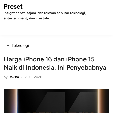
Skip
Preset
to
Insight cepat, tajam, dan relevan seputar teknologi,
content
entertainment, dan lifestyle.
Mai
Open
Men
Search
Posted
Teknologi
in
Harga iPhone 16 dan iPhone 15
Naik di Indonesia, Ini Penyebabnya
by
Davina
•
7 Juli 2026