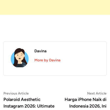
Davina
More by Davina
Navigasi
Previous
N
Previous Article
Next Article
article:
ar
Polaroid Aesthetic
Harga iPhone Naik di
pos
Instagram 2026: Ultimate
Indonesia 2026, Ini