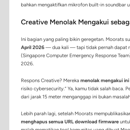
bahkan mengaktifkan mikrofon built-in soundbar
Creative Menolak Mengakui sebaga
Ini bagian yang paling bikin geregetan. Moorats
April 2026
— dua kali — tapi tidak pernah dapat 
(Singapore Computer Emergency Response Team), 
2026.
Respons Creative? Mereka
menolak mengakui ini 
risiko cybersecurity.” Ya, kamu tidak salah baca. 
dari jarak 15 meter menganggap ini bukan masala
Lebih parah lagi, setelah Moorats mempublikasika
menghapus semua URL download firmware
untu
malah mematikan tool komunitas yang dibuat Moo