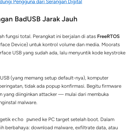
ndungi Pengguna dari Serangan Digital
angan BadUSB Jarak Jauh
h fungsi total. Perangkat ini berjalan di atas
FreeRTOS
ace Device) untuk kontrol volume dan media. Moorats
rface USB yang sudah ada, lalu menyuntik kode keystroke
t USB (yang memang setup default-nya), komputer
eringatan, tidak ada popup konfirmasi. Begitu firmware
un yang diinginkan attacker — mulai dari membuka
ginstal malware.
getik
echo pwned
ke PC target setelah boot. Dalam
bih berbahaya: download malware, exfiltrate data, atau