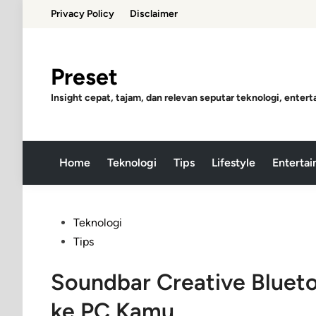
Skip
Privacy Policy
Disclaimer
to
content
Preset
Insight cepat, tajam, dan relevan seputar teknologi, entert
Home
Teknologi
Tips
Lifestyle
Enterta
Posted
Teknologi
in
Tips
Soundbar Creative Blueto
ke PC Kamu