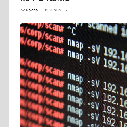
by
Davina
•
15 Juni 2026