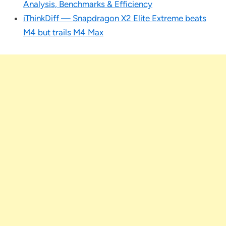
Analysis, Benchmarks & Efficiency
iThinkDiff — Snapdragon X2 Elite Extreme beats
M4 but trails M4 Max