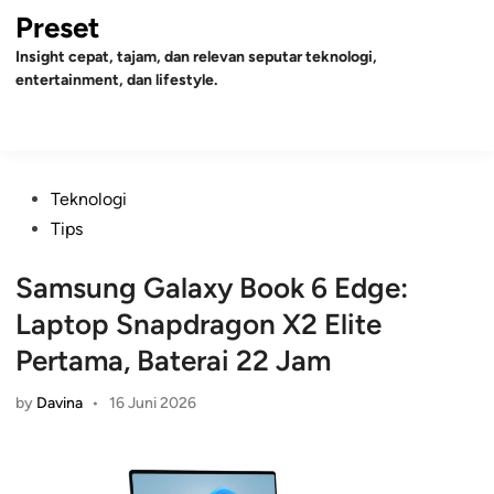
Skip
Preset
to
Insight cepat, tajam, dan relevan seputar teknologi,
content
entertainment, dan lifestyle.
Mai
Open
Men
Search
Posted
Teknologi
in
Tips
Samsung Galaxy Book 6 Edge:
Laptop Snapdragon X2 Elite
Pertama, Baterai 22 Jam
by
Davina
•
16 Juni 2026