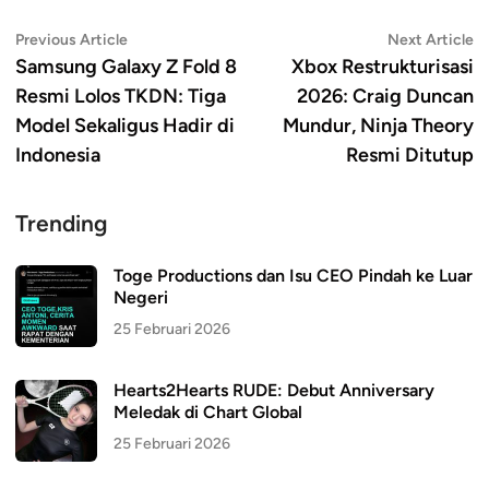
Navigasi
Previous
N
Previous Article
Next Article
article:
ar
Samsung Galaxy Z Fold 8
Xbox Restrukturisasi
pos
Resmi Lolos TKDN: Tiga
2026: Craig Duncan
Model Sekaligus Hadir di
Mundur, Ninja Theory
Indonesia
Resmi Ditutup
Trending
Toge Productions dan Isu CEO Pindah ke Luar
Negeri
25 Februari 2026
Hearts2Hearts RUDE: Debut Anniversary
Meledak di Chart Global
25 Februari 2026