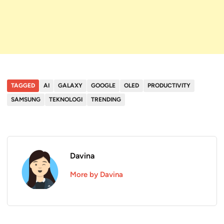
TAGGED
AI
GALAXY
GOOGLE
OLED
PRODUCTIVITY
SAMSUNG
TEKNOLOGI
TRENDING
Davina
More by Davina