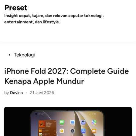
Skip
Preset
to
Insight cepat, tajam, dan relevan seputar teknologi,
content
entertainment, dan lifestyle.
Mai
Open
Men
Search
Posted
Teknologi
in
iPhone Fold 2027: Complete Guide
Kenapa Apple Mundur
by
Davina
•
21 Juni 2026